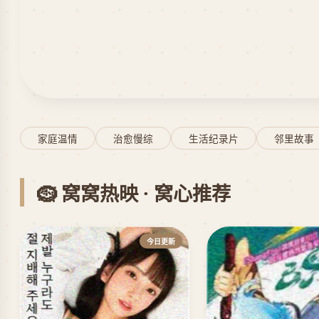
家庭温情
治愈慢综
生活纪录片
邻里故事
🪹 窝窝热映 · 窝心推荐
今日更新