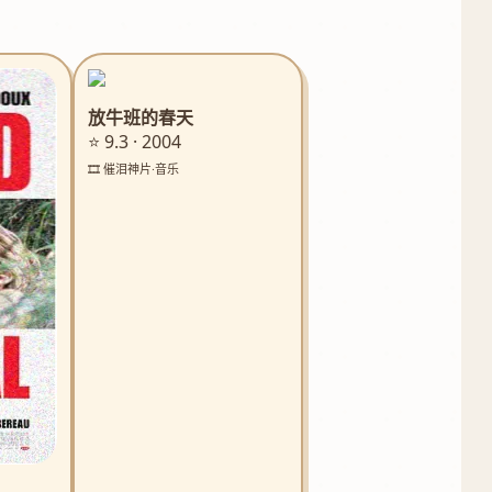
放牛班的春天
⭐ 9.3 · 2004
🎞️ 催泪神片·音乐