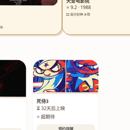
天堂电影院
⭐ 9.2 · 1988
🎞️ 高分封神·乡愁
童年
死侍3
⏳ 32天后上映
⭐ 超期待
预约提醒