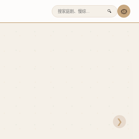
🪹
🔍
❯