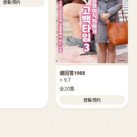
想看/预约
请回答1988
⭐ 9.7
全20集
想看/预约