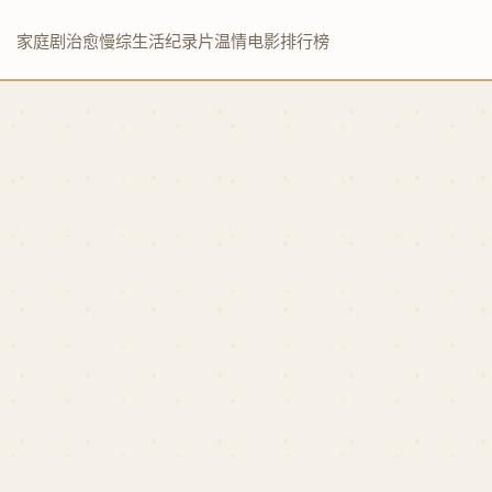
家庭剧
治愈慢综
生活纪录片
温情电影
排行榜