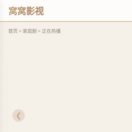
艺
窝窝影视
立
即
观
看
首页 > 家庭剧 > 正在热播
❮