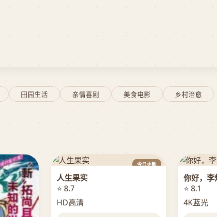
田园生活
亲情喜剧
美食电影
乡村治愈
今日更新
人生果实
你好，李
⭐ 8.7
⭐ 8.1
HD高清
4K蓝光