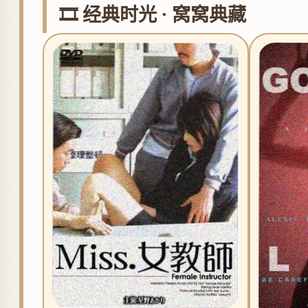
🎞️ 经典时光 · 窝窝典藏