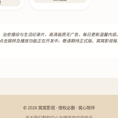
醒
庭剧、治愈慢综与生活纪录片，高清画质无广告，每日更新温馨内
点击跳转及播放功能正在开发中，敬请期待正式版。窝窝影视每
© 2026 窝窝影视 · 侵权必删 · 窝心陪伴
关于我们
帮助中心
友情链接
内容投诉