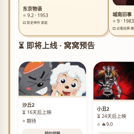
东京物语
城南旧事
⭐ 9.2 · 1953
⭐ 9 · 1983
🎞️ 影史神作·家庭
🎞️ 必看经典·
⏳ 即将上线 · 窝窝预告
沙丘2
小丑2
⏳ 16天后上映
⏳ 24天后上映
⭐ 期待
⭐ 🔥9.0
预约提醒