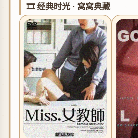
🎞️ 经典时光 · 窝窝典藏