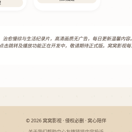
醒
庭剧、治愈慢综与生活纪录片，高清画质无广告，每日更新温馨内
点击跳转及播放功能正在开发中，敬请期待正式版。窝窝影视每
© 2026 窝窝影视 · 侵权必删 · 窝心陪伴
关于我们
帮助中心
友情链接
内容投诉