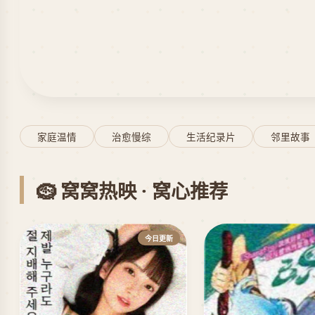
家庭温情
治愈慢综
生活纪录片
邻里故事
🪹 窝窝热映 · 窝心推荐
今日更新