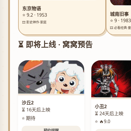
东京物语
城南旧事
⭐ 9.2 · 1953
⭐ 9 · 1983
🎞️ 影史神作·家庭
🎞️ 必看经典·
⏳ 即将上线 · 窝窝预告
沙丘2
小丑2
⏳ 16天后上映
⏳ 24天后上映
⭐ 期待
⭐ 🔥9.0
预约提醒