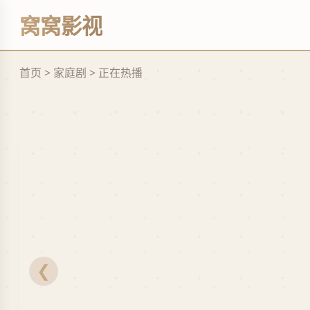
艺
窝窝影视
立
即
观
看
首页 > 家庭剧 > 正在热播
❮