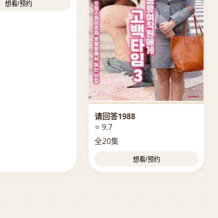
想看/预约
请回答1988
⭐ 9.7
全20集
想看/预约