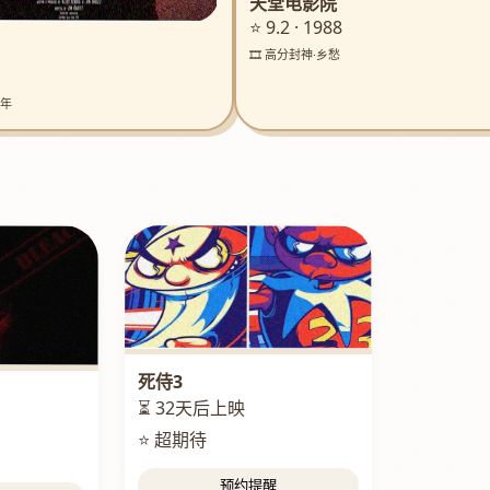
天堂电影院
⭐ 9.2 · 1988
🎞️ 高分封神·乡愁
童年
死侍3
⏳ 32天后上映
⭐ 超期待
预约提醒