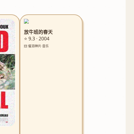
放牛班的春天
⭐ 9.3 · 2004
🎞️ 催泪神片·音乐