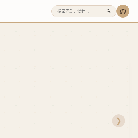
🪹
🔍
❯