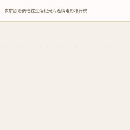
家庭剧
治愈慢综
生活纪录片
温情电影
排行榜