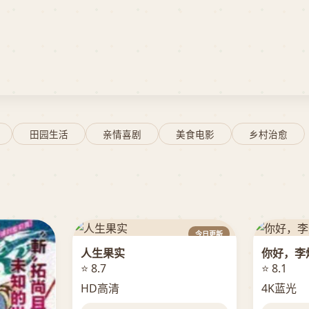
田园生活
亲情喜剧
美食电影
乡村治愈
今日更新
人生果实
你好，李
⭐ 8.7
⭐ 8.1
HD高清
4K蓝光